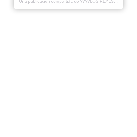
Una publicación compartida de ????LOS REYES EXPRESS®️ (@losreyesexpress)