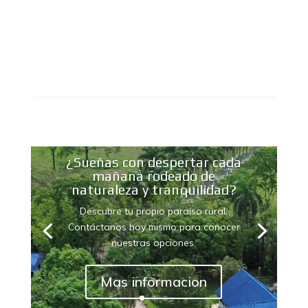
Reproductor
¿Sueñas con despertar cada
de
mañana rodeado de
vídeo
naturaleza y tranquilidad?
Descubre tu propio paraíso rural.
Contáctanos hoy mismo para conocer
nuestras opciones.
Mas informacion