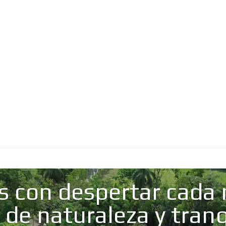
Reproductor
s con despertar cada
de
vídeo
de naturaleza y tran