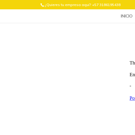
¿Quieres tu empresa aquí? +57 3186195438
INICIO