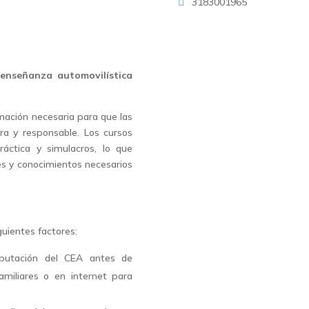
3183001965
enseñanza automovilística
mación necesaria para que las
a y responsable. Los cursos
ráctica y simulacros, lo que
des y conocimientos necesarios
guientes factores:
Ver esta
eputación del CEA antes de
amiliares o en internet para