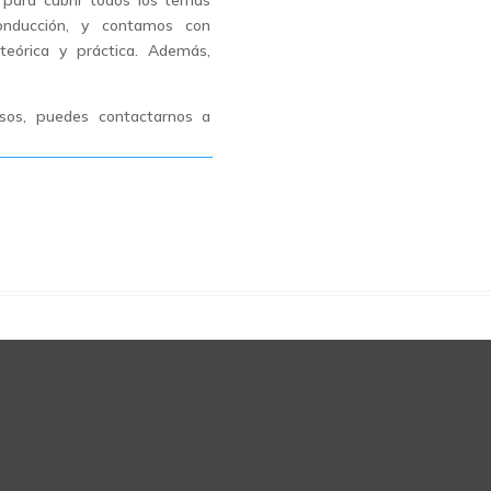
para cubrir todos los temas
onducción, y contamos con
teórica y práctica. Además,
rsos, puedes contactarnos a